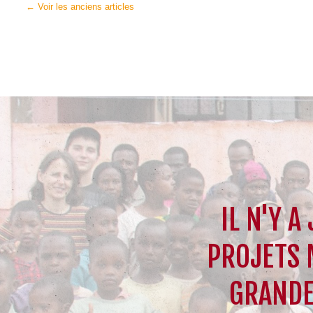
POSTS
←
Voir les anciens articles
NAVIGATION
IL N'Y A
PROJETS 
GRANDE