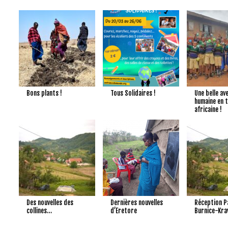
+
+
Bons plants !
Tous Solidaires !
Une belle av
humaine en 
africaine !
+
+
Des nouvelles des
Dernières nouvelles
Réception P
collines…
d’Eretore
Burnice-Kra