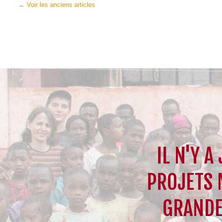
POSTS
←
Voir les anciens articles
NAVIGATION
IL N'Y A
PROJETS 
GRANDE