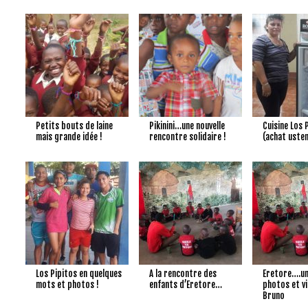
+
+
Petits bouts de laine
Pikinini…une nouvelle
Cuisine Los 
mais grande idée !
rencontre solidaire !
(achat usten
+
+
Los Pipitos en quelques
A la rencontre des
Eretore….u
mots et photos !
enfants d’Eretore…
photos et v
Bruno