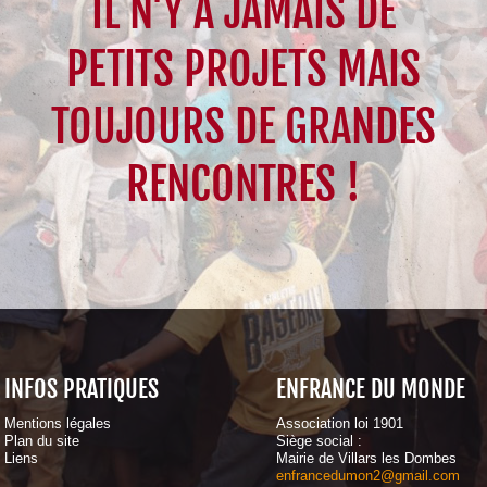
IL N'Y A JAMAIS DE
PETITS PROJETS MAIS
TOUJOURS DE GRANDES
RENCONTRES !
INFOS PRATIQUES
ENFRANCE DU MONDE
Mentions légales
Association loi 1901
Plan du site
Siège social :
Liens
Mairie de Villars les Dombes
enfrancedumon2@gmail.com