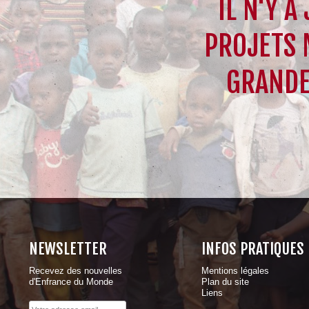
IL N'Y A
PROJETS 
GRANDE
NEWSLETTER
INFOS PRATIQUES
Recevez des nouvelles
Mentions légales
d'Enfrance du Monde
Plan du site
Liens