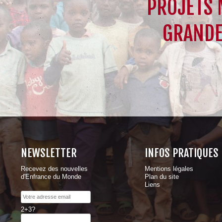
PROJETS 
GRANDE
NEWSLETTER
INFOS PRATIQUES
Recevez des nouvelles
Mentions légales
d'Enfrance du Monde
Plan du site
Liens
2+3?