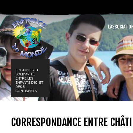
L’ASSOCIATIO
ECHANGES ET
SOLIDARITÉ
ENTRE LES
ENFANTS D'ICI ET
DES 5
CONTINENTS
CORRESPONDANCE ENTRE CHÂTI