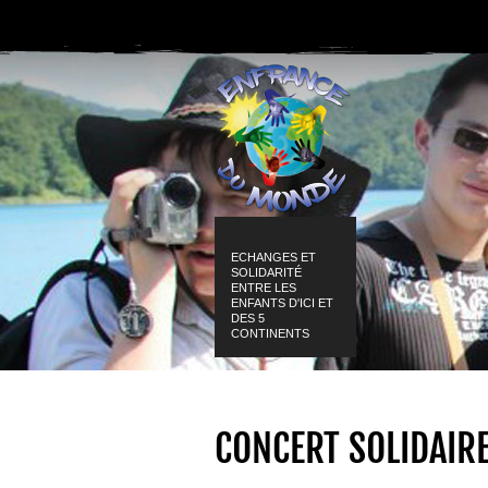
ECHANGES ET
SOLIDARITÉ
ENTRE LES
ENFANTS D'ICI ET
DES 5
CONTINENTS
CONCERT SOLIDAI