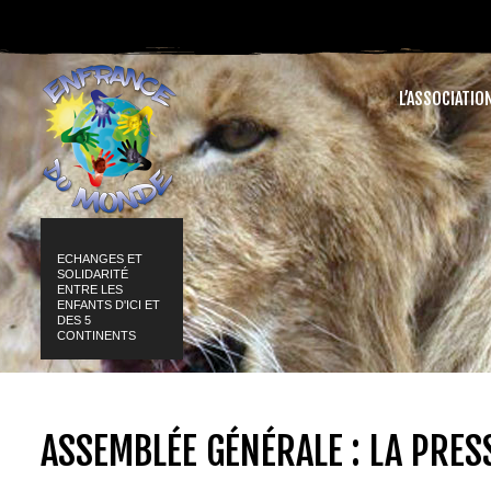
L’ASSOCIATIO
ECHANGES ET
SOLIDARITÉ
ENTRE LES
ENFANTS D'ICI ET
DES 5
CONTINENTS
ASSEMBLÉE GÉNÉRALE : LA PRES